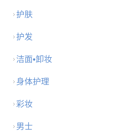
护肤
护发
洁面•卸妆
身体护理
彩妆
男士