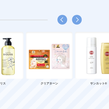
アターン
サンカット®
グレイス ワン