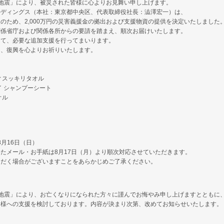
地震」により、被災された皆様に心よりお見舞い申し上げます。
ルディングス（本社：東京都中央区、代表取締役社長：澁澤宏一）は、
のため、2,000万円の災害義援金の拠出および支援物資の提供を決定いたしました
関係省庁および関係各所からの要請を踏まえ、順次お届けいたします。
じて、必要な追加支援を行ってまいります。
旧、復興を心よりお祈りいたします。
ィスッキリタオル
イ シャンプーシート
オル
＞
8月16日（日）
たメール・お手紙は8月17日（月）より順次対応させていただきます。
だく場合がございますことをあらかじめご了承ください。
本地震」により、お亡くなりになられた方々に謹んでお悔やみ申し上げますとともに
皆様への支援を検討しております。内容が決まり次第、改めてお知らせいたします。