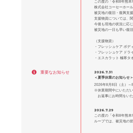
この度の「令和8年熊本
株式会社コーセーホー
被災地の復旧・復興支援
支援物資については、
今後も現地の状況に応
被災地の一日も早い復
（支援物資）
・フレッシュケア ボデ
・フレッシュケア ドラ
・エスカラット 極寒タ
重要なお知らせ
2026.7.31
＜夏季休業のお知らせ
2026年8月8日（土）～
※休業期間中にいただい
お返事にお時間をいた
2026.7.29
この度の「令和8年熊
ループでは、被災地の